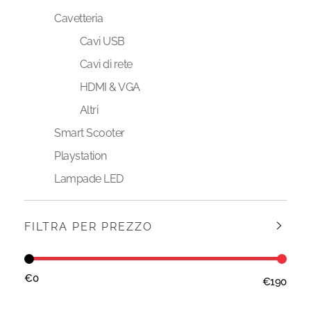
Cavetteria
Cavi USB
Cavi di rete
HDMI & VGA
Altri
Smart Scooter
Playstation
Lampade LED
FILTRA PER PREZZO
€0
€190
Prezzo:
—