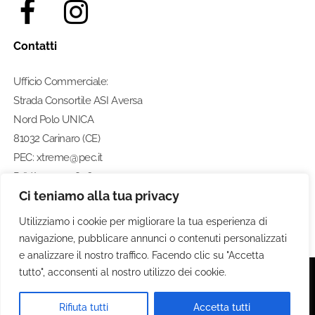
Contatti
Ufficio Commerciale:
Strada Consortile ASI Aversa
Nord Polo UNICA
81032 Carinaro (CE)
PEC: xtreme@pec.it
P. IVA: 07274580633
Ci teniamo alla tua privacy
Numero di telefono:
0812462211
Utilizziamo i cookie per migliorare la tua esperienza di
navigazione, pubblicare annunci o contenuti personalizzati
e analizzare il nostro traffico. Facendo clic su "Accetta
tutto", acconsenti al nostro utilizzo dei cookie.
© 2020 Xtreme S.P.A. - Tutti i diritti riservati
Rifiuta tutti
Accetta tutti
Privacy Policy . Termini e Condizioni