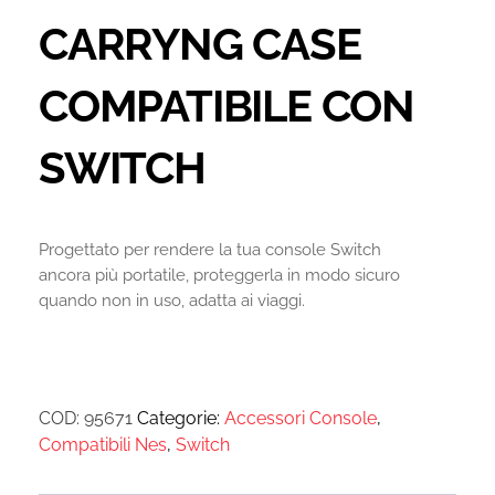
CARRYNG CASE
COMPATIBILE CON
SWITCH
Progettato per rendere la tua console Switch
ancora più portatile, proteggerla in modo sicuro
quando non in uso, adatta ai viaggi.
COD:
95671
Categorie:
Accessori Console
,
Compatibili Nes
,
Switch