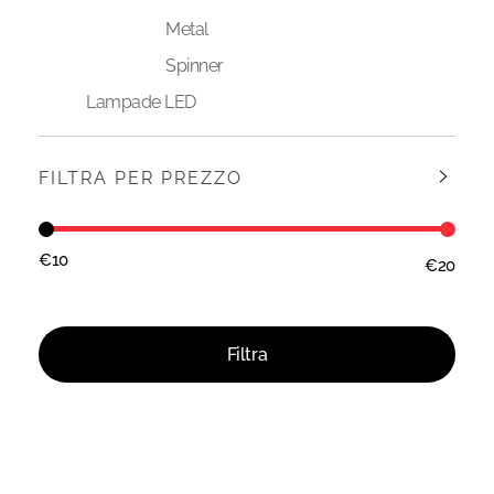
Metal
Spinner
Lampade LED
FILTRA PER PREZZO
€10
€20
Prezzo:
—
Filtra