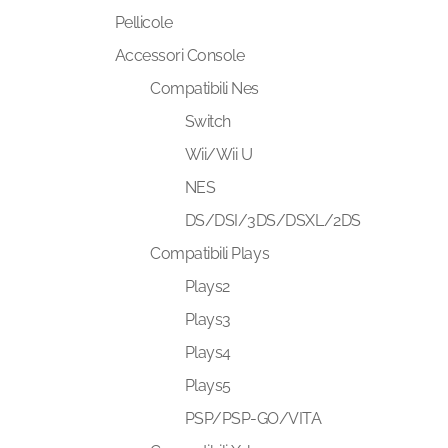
Pellicole
Accessori Console
Compatibili Nes
Switch
Wii/Wii U
NES
DS/DSI/3DS/DSXL/2DS
Compatibili Plays
Plays2
Plays3
Plays4
Plays5
PSP/PSP-GO/VITA