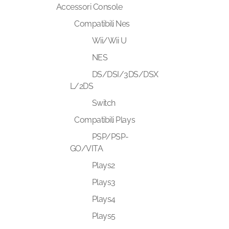
Accessori Console
Compatibili Nes
Wii/Wii U
NES
DS/DSI/3DS/DSX
L/2DS
Switch
Compatibili Plays
PSP/PSP-
GO/VITA
Plays2
Plays3
Plays4
Plays5