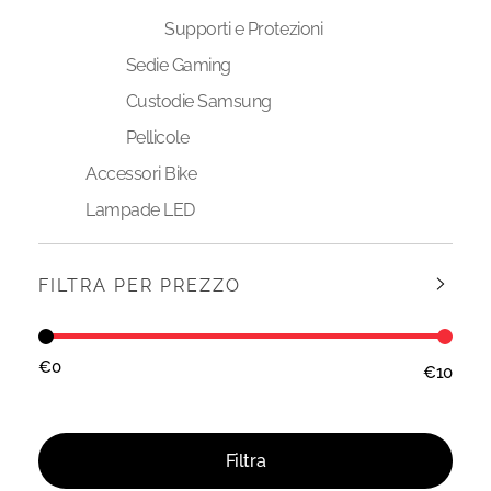
Supporti e Protezioni
Sedie Gaming
Custodie Samsung
Pellicole
Accessori Bike
Lampade LED
FILTRA PER PREZZO
€0
€10
Prezzo:
—
Filtra