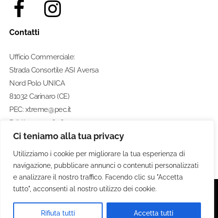
Contatti
Ufficio Commerciale:
Strada Consortile ASI Aversa
Nord Polo UNICA
81032 Carinaro (CE)
PEC: xtreme@pec.it
P. IVA: 07274580633
Ci teniamo alla tua privacy
Numero di telefono:
0812462211
Utilizziamo i cookie per migliorare la tua esperienza di
navigazione, pubblicare annunci o contenuti personalizzati
e analizzare il nostro traffico. Facendo clic su "Accetta
tutto", acconsenti al nostro utilizzo dei cookie.
© 2020 Xtreme S.P.A. - Tutti i diritti riservati
Rifiuta tutti
Accetta tutti
Privacy Policy . Termini e Condizioni