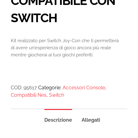
COMPATIBILE CON
SWITCH
Kit realizzato per Switch Joy-Con che ti permetterà
di avere un’esperienza di gioco ancora più reale
mentre giocherai ai tuoi giochi preferiti.
COD:
95617
Categorie:
Accessori Console
,
Compatibili Nes
,
Switch
Descrizione
Allegati