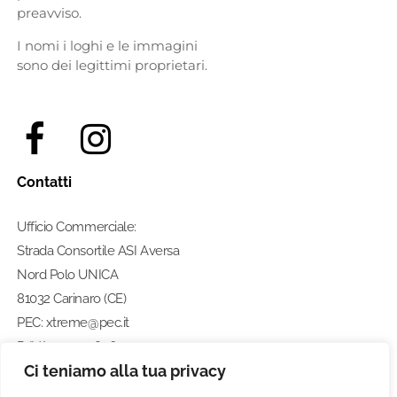
preavviso.
I nomi i loghi e le immagini
sono dei legittimi proprietari.
Contatti
Ufficio Commerciale:
Strada Consortile ASI Aversa
Nord Polo UNICA
81032 Carinaro (CE)
PEC: xtreme@pec.it
P. IVA: 07274580633
Ci teniamo alla tua privacy
Numero di telefono:
0812462211