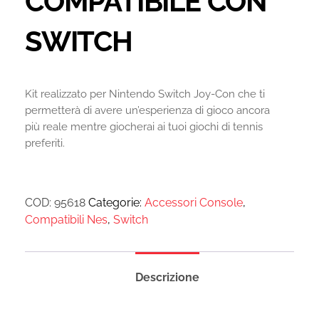
COMPATIBILE CON
SWITCH
Kit realizzato per Nintendo Switch Joy-Con che ti
permetterà di avere un’esperienza di gioco ancora
più reale mentre giocherai ai tuoi giochi di tennis
preferiti.
COD:
95618
Categorie:
Accessori Console
,
Compatibili Nes
,
Switch
Descrizione