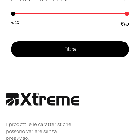
€10
€50
Prezzo:
—
Filtra
I prodotti e le caratteristiche
possono variare senza
preavviso.