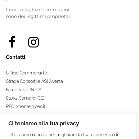
I nomi i loghi e le immagini
sono dei legittimi proprietari.
Contatti
Ufficio Commerciale:
Strada Consortile ASI Aversa
Nord Polo UNICA
81032 Carinaro (CE)
PEC: xtreme@pec.it
P. IVA: 07274580633
Ci teniamo alla tua privacy
Numero di telefono:
0812462211
Utilizziamo i cookie per migliorare la tua esperienza di