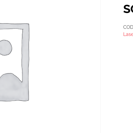
S
COD
Lase