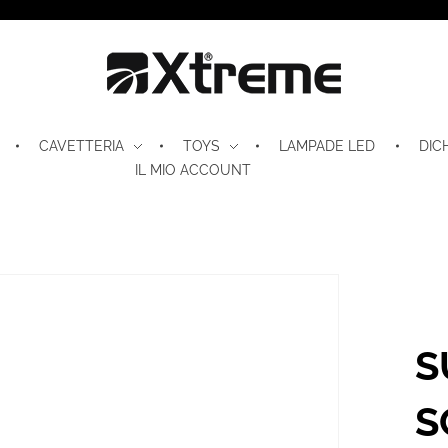
Xtreme S.P.A.
CAVETTERIA
TOYS
LAMPADE LED
DIC
IL MIO ACCOUNT
S
S