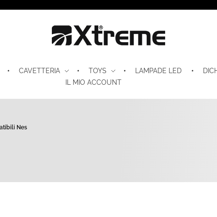
Xtreme S.P.A.
CAVETTERIA
TOYS
LAMPADE LED
DIC
IL MIO ACCOUNT
ibili Nes