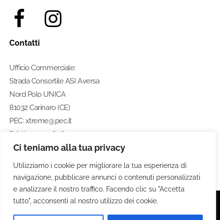
Contatti
Ufficio Commerciale:
Strada Consortile ASI Aversa
Nord Polo UNICA
81032 Carinaro (CE)
PEC: xtreme@pec.it
P. IVA: 07274580633
Ci teniamo alla tua privacy
Numero di telefono:
0812462211
Utilizziamo i cookie per migliorare la tua esperienza di
navigazione, pubblicare annunci o contenuti personalizzati
e analizzare il nostro traffico. Facendo clic su "Accetta
tutto", acconsenti al nostro utilizzo dei cookie.
© 2020 Xtreme S.P.A. - Tutti i diritti riservati