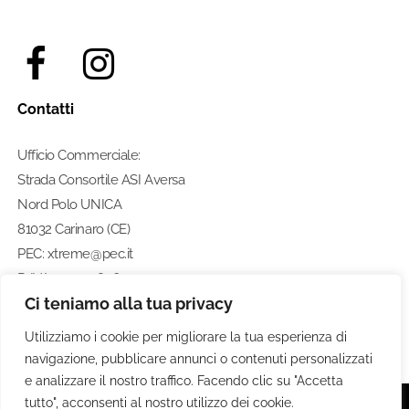
Contatti
Ufficio Commerciale:
Strada Consortile ASI Aversa
Nord Polo UNICA
81032 Carinaro (CE)
PEC: xtreme@pec.it
P. IVA: 07274580633
Ci teniamo alla tua privacy
Numero di telefono:
0812462211
Utilizziamo i cookie per migliorare la tua esperienza di
navigazione, pubblicare annunci o contenuti personalizzati
e analizzare il nostro traffico. Facendo clic su "Accetta
tutto", acconsenti al nostro utilizzo dei cookie.