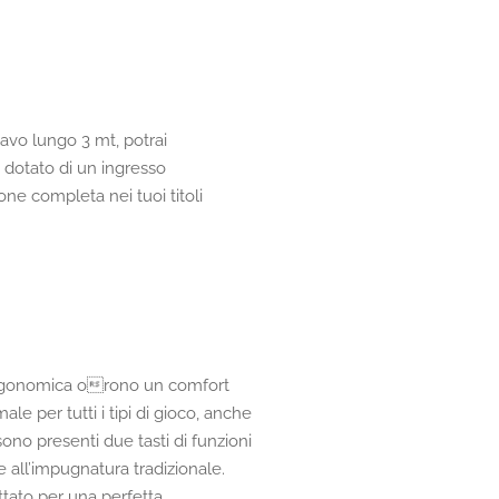
vo lungo 3 mt, potrai
dotato di un ingresso
one completa nei tuoi titoli
rgonomica orono un comfort
le per tutti i tipi di gioco, anche
ono presenti due tasti di funzioni
e all’impugnatura tradizionale.
ttato per una perfetta