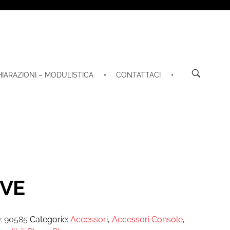
HIARAZIONI – MODULISTICA
CONTATTACI
IVE
:
90585
Categorie:
Accessori
,
Accessori Console
,