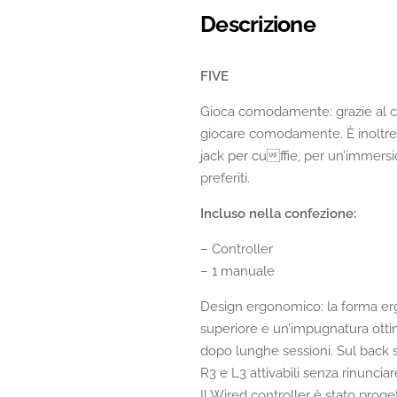
Descrizione
FIVE
Gioca comodamente: grazie al ca
giocare comodamente. È inoltre 
jack per cuffie, per un’immersi
preferiti.
Incluso nella confezione:
– Controller
– 1 manuale
Design ergonomico: la forma e
superiore e un’impugnatura ottima
dopo lunghe sessioni. Sul back s
R3 e L3 attivabili senza rinunciar
Il Wired controller è stato proge