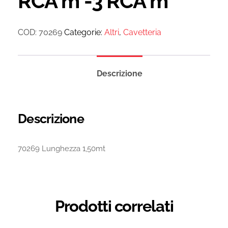
RCA m -3 RCA m
COD:
70269
Categorie:
Altri
,
Cavetteria
Descrizione
Descrizione
70269 Lunghezza 1,50mt
Prodotti correlati