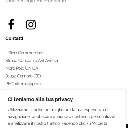
sono dei legittimi proprietari.
Contatti
Ufficio Commerciale:
Strada Consortile ASI Aversa
Nord Polo UNICA
81032 Carinaro (CE)
PEC: xtreme@pec.it
P. IVA: 07274580633
Ci teniamo alla tua privacy
Numero di telefono:
0812462211
Utilizziamo i cookie per migliorare la tua esperienza di
navigazione, pubblicare annunci o contenuti personalizzati
e analizzare il nostro traffico. Facendo clic su "Accetta