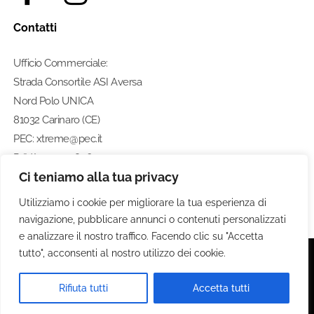
Contatti
Ufficio Commerciale:
Strada Consortile ASI Aversa
Nord Polo UNICA
81032 Carinaro (CE)
PEC: xtreme@pec.it
P. IVA: 07274580633
Ci teniamo alla tua privacy
Numero di telefono:
0812462211
Utilizziamo i cookie per migliorare la tua esperienza di
navigazione, pubblicare annunci o contenuti personalizzati
e analizzare il nostro traffico. Facendo clic su "Accetta
tutto", acconsenti al nostro utilizzo dei cookie.
© 2020 Xtreme S.P.A. - Tutti i diritti riservati
Rifiuta tutti
Accetta tutti
Privacy Policy . Termini e Condizioni