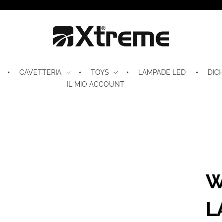
Xtreme S.P.A.
CAVETTERIA
TOYS
LAMPADE LED
DIC
IL MIO ACCOUNT
W
L