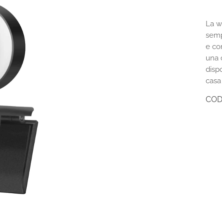
La w
semp
e co
una c
dispo
casa
COD