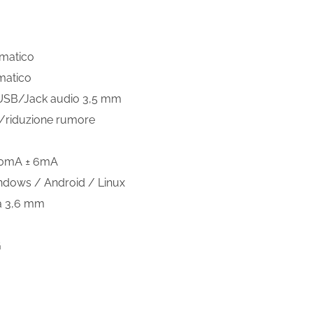
omatico
matico
 USB/Jack audio 3,5 mm
e/riduzione rumore
160mA ± 6mA
ndows / Android / Linux
da 3,6 mm
G