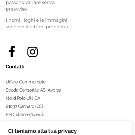
possono variare senza
preavviso.
I nomi i loghi e le immagini
sono dei legittimi proprietari.
Contatti
Ufficio Commerciale:
Strada Consortile ASI Aversa
Nord Polo UNICA
81032 Carinaro (CE)
PEC: xtreme@pec.it
P. IVA: 07274580633
Ci teniamo alla tua privacy
Numero di telefono: