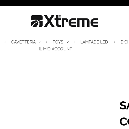
Xtreme S.P.A.
CAVETTERIA
TOYS
LAMPADE LED
DIC
IL MIO ACCOUNT
S
C