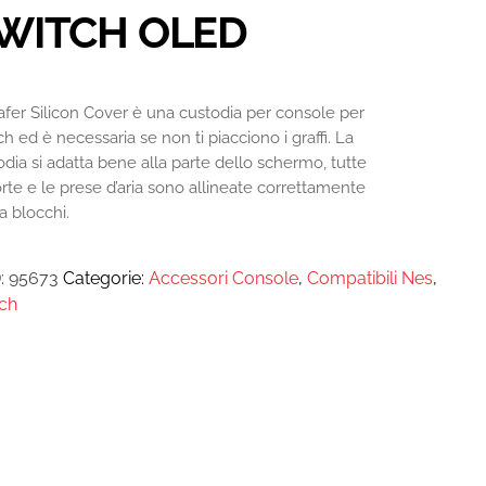
WITCH OLED
afer Silicon Cover è una custodia per console per
h ed è necessaria se non ti piacciono i graffi. La
odia si adatta bene alla parte dello schermo, tutte
orte e le prese d’aria sono allineate correttamente
a blocchi.
:
95673
Categorie:
Accessori Console
,
Compatibili Nes
,
ch