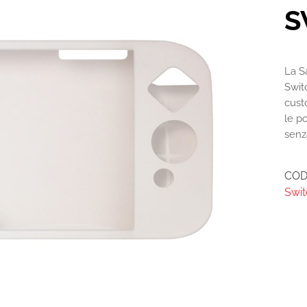
S
La S
Switc
cust
le p
senz
COD
Swit