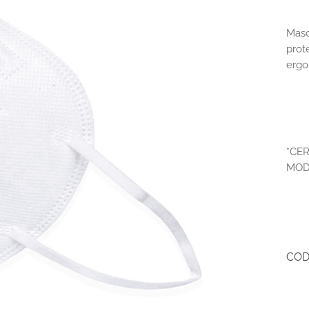
Masc
prot
ergo
*CER
MOD.
COD