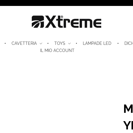
Xtreme S.P.A.
CAVETTERIA
TOYS
LAMPADE LED
DIC
IL MIO ACCOUNT
M
Y