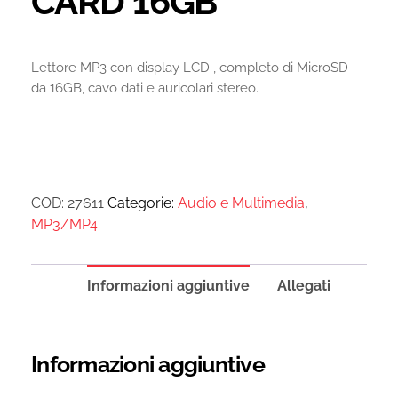
CARD 16GB
Lettore MP3 con display LCD , completo di MicroSD
da 16GB, cavo dati e auricolari stereo.
COD:
27611
Categorie:
Audio e Multimedia
,
MP3/MP4
Informazioni aggiuntive
Allegati
Informazioni aggiuntive