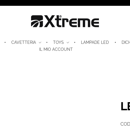
Xtreme S.P.A.
CAVETTERIA
TOYS
LAMPADE LED
DIC
IL MIO ACCOUNT
L
COD