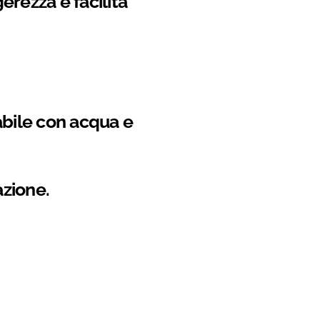
erezza e facilità
abile con acqua e
azione.