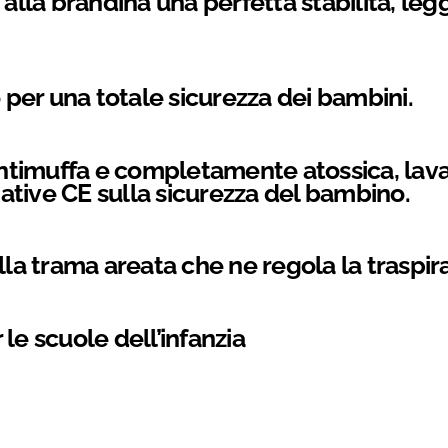
 alla brandina una perfetta stabilità, legg
o per una totale sicurezza dei bambini.
 antimuffa e completamente atossica, lav
tive CE sulla sicurezza del bambino.
lla trama areata che ne regola la traspir
le scuole dell’infanzia