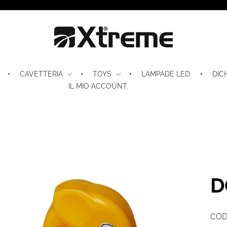
Xtreme S.P.A.
CAVETTERIA
TOYS
LAMPADE LED
DIC
IL MIO ACCOUNT
D
COD