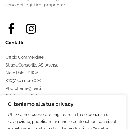
sono dei legittimi proprietari.
Contatti
Ufficio Commerciale:
Strada Consortile ASI Aversa
Nord Polo UNICA
81032 Carinaro (CE)
PEC: xtreme@pec.it
P. IVA: 07274580633
Ci teniamo alla tua privacy
Numero di telefono:
0812462211
Utilizziamo i cookie per migliorare la tua esperienza di
navigazione, pubblicare annunci o contenuti personalizzati
e analizzare il nostro traffico. Facendo clic su "Accetta