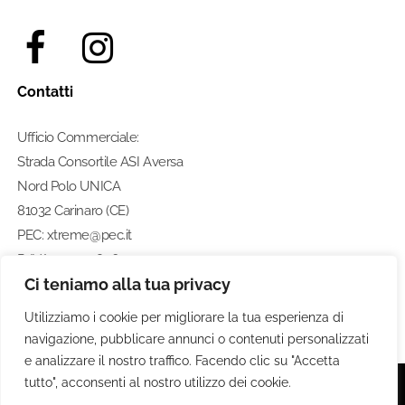
Contatti
Ufficio Commerciale:
Strada Consortile ASI Aversa
Nord Polo UNICA
81032 Carinaro (CE)
PEC: xtreme@pec.it
P. IVA: 07274580633
Ci teniamo alla tua privacy
Numero di telefono:
0812462211
Utilizziamo i cookie per migliorare la tua esperienza di
navigazione, pubblicare annunci o contenuti personalizzati
e analizzare il nostro traffico. Facendo clic su "Accetta
tutto", acconsenti al nostro utilizzo dei cookie.
© 2020 Xtreme S.P.A. - Tutti i diritti riservati