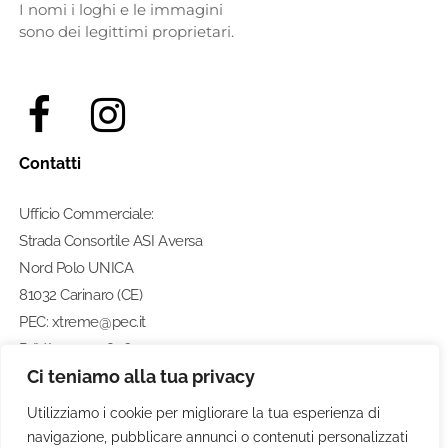
I nomi i loghi e le immagini
sono dei legittimi proprietari.
Contatti
Ufficio Commerciale:
Strada Consortile ASI Aversa
Nord Polo UNICA
81032 Carinaro (CE)
PEC: xtreme@pec.it
P. IVA: 07274580633
Ci teniamo alla tua privacy
Numero di telefono:
0812462211
Utilizziamo i cookie per migliorare la tua esperienza di
navigazione, pubblicare annunci o contenuti personalizzati